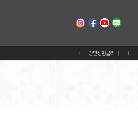
안면성형클리닉