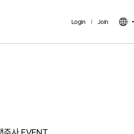
Login
Join
팻주사 EVENT